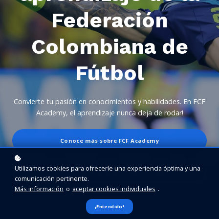
Federación
Colombiana de
Fútbol
Convierte tu pasión en conocimientos y habilidades. En FCF
Academy, el aprendizaje nunca deja de rodar!
Conoce más sobre FCF Academy
Utilizamos cookies para ofrecerle una experiencia óptima y una
Explora nuestra ruta de aprendizaje
comunicación pertinente.
Más información
o
aceptar cookies individuales
.
¡Entendido!