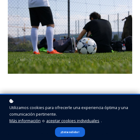
Utilizamos cookies para ofrecerle una experiencia óptima y una
comunicación pertinente.
Más información
o
aceptar cookies individuales
.
¡Entendido!
Colombia implementó una legislación específica para